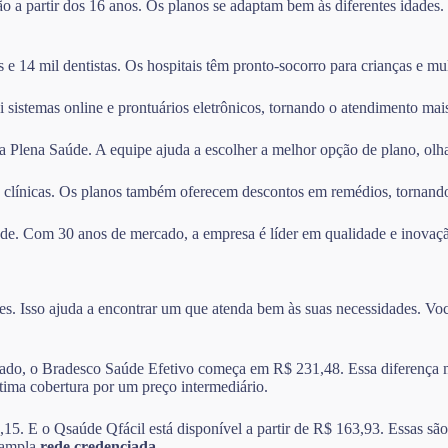
ção a partir dos 16 anos. Os planos se adaptam bem às diferentes idades
e 14 mil dentistas. Os hospitais têm pronto-socorro para crianças e mul
i sistemas online e prontuários eletrônicos, tornando o atendimento mais
da Plena Saúde. A equipe ajuda a escolher a melhor opção de plano, olh
 clínicas. Os planos também oferecem descontos em remédios, tornando
aúde. Com 30 anos de mercado, a empresa é líder em qualidade e inovaç
s. Isso ajuda a encontrar um que atenda bem às suas necessidades. Você
do, o Bradesco Saúde Efetivo começa em R$ 231,48. Essa diferença mos
ima cobertura por um preço intermediário.
E o Qsaúde Qfácil está disponível a partir de R$ 163,93. Essas são b
 ampla
rede credenciada
.