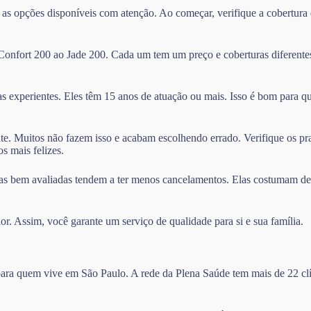
 as opções disponíveis com atenção. Ao começar, verifique a cobertur
 Confort 200 ao Jade 200. Cada um tem um preço e coberturas diferente
as experientes. Eles têm 15 anos de atuação ou mais. Isso é bom para q
nte. Muitos não fazem isso e acabam escolhendo errado. Verifique os pr
s mais felizes.
as bem avaliadas tendem a ter menos cancelamentos. Elas costumam deixa
or. Assim, você garante um serviço de qualidade para si e sua família.
 para quem vive em São Paulo. A rede da Plena Saúde tem mais de 22 clí