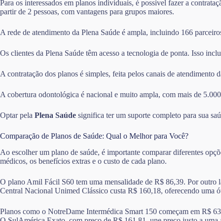
Para os interessados em planos individuais, é possível fazer a contrata
partir de 2 pessoas, com vantagens para grupos maiores.
A rede de atendimento da Plena Saúde é ampla, incluindo 166 parceiros 
Os clientes da Plena Saúde têm acesso a tecnologia de ponta. Isso inclu
A contratação dos planos é simples, feita pelos canais de atendimento 
A cobertura odontológica é nacional e muito ampla, com mais de 5.000
Optar pela
Plena Saúde
significa ter um suporte completo para sua s
Comparação de Planos de Saúde: Qual o Melhor para Você?
Ao escolher um plano de saúde, é importante comparar diferentes opçõe
médicos, os benefícios extras e o custo de cada plano.
O plano Amil Fácil S60 tem uma mensalidade de R$ 86,39. Por outro la
Central Nacional Unimed Clássico custa R$ 160,18, oferecendo uma ót
Planos como o NotreDame Intermédica Smart 150 começam em R$ 63,15. 
O SulAmérica Exato, com preço de R$ 161,81, une preço justo a uma