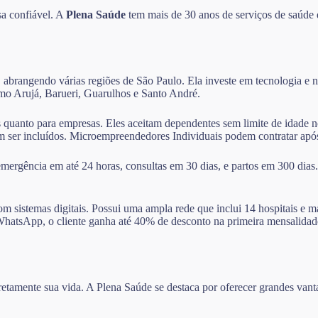
sa confiável. A
Plena Saúde
tem mais de 30 anos de serviços de saúde 
 abrangendo várias regiões de São Paulo. Ela investe em tecnologia e na
como Arujá, Barueri, Guarulhos e Santo André.
as quanto para empresas. Eles aceitam dependentes sem limite de idade 
dem ser incluídos. Microempreendedores Individuais podem contratar ap
ergência em até 24 horas, consultas em 30 dias, e partos em 300 dias
m sistemas digitais. Possui uma ampla rede que inclui 14 hospitais e m
elo WhatsApp, o cliente ganha até 40% de desconto na primeira mensali
diretamente sua vida. A Plena Saúde se destaca por oferecer grandes va