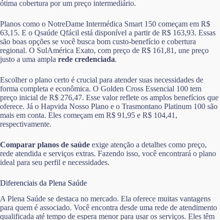
ótima cobertura por um preço intermediário.
Planos como o NotreDame Intermédica Smart 150 começam em R$
63,15. E o Qsaúde Qfácil está disponível a partir de R$ 163,93. Essas
são boas opções se você busca bom custo-benefício e cobertura
regional. O SulAmérica Exato, com preço de R$ 161,81, une preço
justo a uma ampla
rede credenciada
.
Escolher o plano certo é crucial para atender suas necessidades de
forma completa e econômica. O Golden Cross Essencial 100 tem
preço inicial de R$ 276,47. Esse valor reflete os amplos benefícios que
oferece. Já o Hapvida Nosso Plano e o Trasmontano Platinum 100 são
mais em conta. Eles começam em R$ 91,95 e R$ 104,41,
respectivamente.
Comparar planos de saúde
exige atenção a detalhes como preço,
rede atendida e serviços extras. Fazendo isso, você encontrará o plano
ideal para seu perfil e necessidades.
Diferenciais da Plena Saúde
A Plena Saúde se destaca no mercado. Ela oferece muitas vantagens
para quem é associado. Você encontra desde uma rede de atendimento
qualificada até tempo de espera menor para usar os serviços. Eles têm