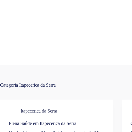
Pular
para
o
conteúdo
Categoria
Itapecerica da Serra
Itapecerica da Serra
Plena Saúde em Itapecerica da Serra