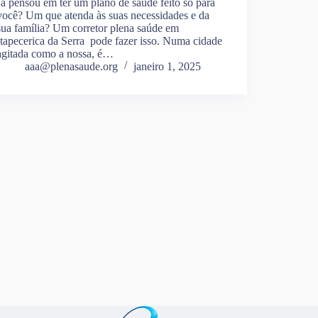
Já pensou em ter um plano de saúde feito só para
você? Um que atenda às suas necessidades e da
sua família? Um corretor plena saúde em
Itapecerica da Serra pode fazer isso. Numa cidade
agitada como a nossa, é…
aaa@plenasaude.org
janeiro 1, 2025