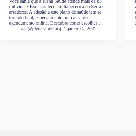
Você sabia que a Plena Saúde atende mais de 85
mil vidas? Isso acontece em Itapecerica da Serra e
arredores. A adesão a este plano de saúde tem se
tornado fácil, especialmente por causa do
agendamento online. Descubra como escolher…
aaa@plenasaude.org
janeiro 5, 2025