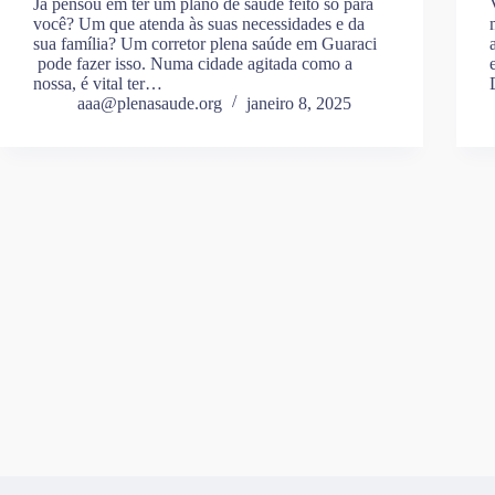
Já pensou em ter um plano de saúde feito só para
você? Um que atenda às suas necessidades e da
sua família? Um corretor plena saúde em Guaraci
pode fazer isso. Numa cidade agitada como a
nossa, é vital ter…
aaa@plenasaude.org
janeiro 8, 2025