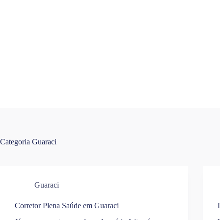
Pular
para
o
conteúdo
Categoria
Guaraci
Guaraci
Corretor Plena Saúde em Guaraci