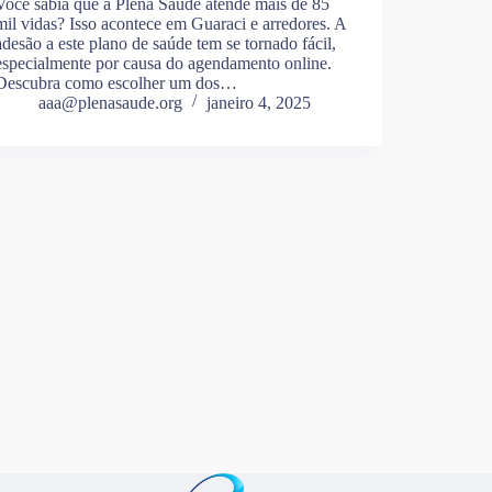
Você sabia que a Plena Saúde atende mais de 85
mil vidas? Isso acontece em Guaraci e arredores. A
adesão a este plano de saúde tem se tornado fácil,
especialmente por causa do agendamento online.
Descubra como escolher um dos…
aaa@plenasaude.org
janeiro 4, 2025