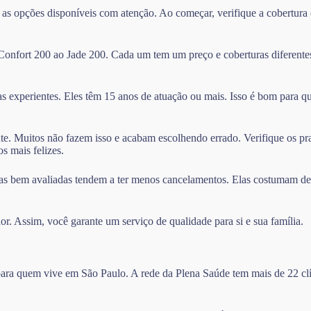
 as opções disponíveis com atenção. Ao começar, verifique a cobertur
 Confort 200 ao Jade 200. Cada um tem um preço e coberturas diferente
as experientes. Eles têm 15 anos de atuação ou mais. Isso é bom para q
nte. Muitos não fazem isso e acabam escolhendo errado. Verifique os pr
s mais felizes.
as bem avaliadas tendem a ter menos cancelamentos. Elas costumam deixa
or. Assim, você garante um serviço de qualidade para si e sua família.
 para quem vive em São Paulo. A rede da Plena Saúde tem mais de 22 clí