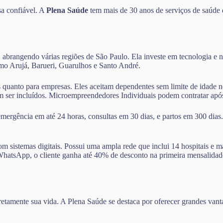
sa confiável. A
Plena Saúde
tem mais de 30 anos de serviços de saúde 
 abrangendo várias regiões de São Paulo. Ela investe em tecnologia e na
como Arujá, Barueri, Guarulhos e Santo André.
as quanto para empresas. Eles aceitam dependentes sem limite de idade 
dem ser incluídos. Microempreendedores Individuais podem contratar ap
ergência em até 24 horas, consultas em 30 dias, e partos em 300 dias
m sistemas digitais. Possui uma ampla rede que inclui 14 hospitais e m
elo WhatsApp, o cliente ganha até 40% de desconto na primeira mensali
diretamente sua vida. A Plena Saúde se destaca por oferecer grandes va