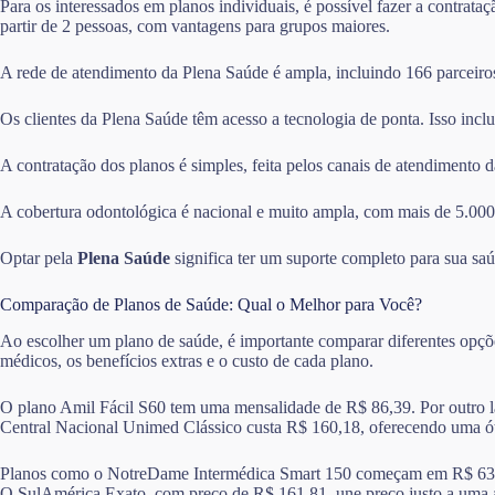
Para os interessados em planos individuais, é possível fazer a contrata
partir de 2 pessoas, com vantagens para grupos maiores.
A rede de atendimento da Plena Saúde é ampla, incluindo 166 parceiros 
Os clientes da Plena Saúde têm acesso a tecnologia de ponta. Isso inclu
A contratação dos planos é simples, feita pelos canais de atendimento 
A cobertura odontológica é nacional e muito ampla, com mais de 5.000
Optar pela
Plena Saúde
significa ter um suporte completo para sua s
Comparação de Planos de Saúde: Qual o Melhor para Você?
Ao escolher um plano de saúde, é importante comparar diferentes opçõe
médicos, os benefícios extras e o custo de cada plano.
O plano Amil Fácil S60 tem uma mensalidade de R$ 86,39. Por outro la
Central Nacional Unimed Clássico custa R$ 160,18, oferecendo uma ót
Planos como o NotreDame Intermédica Smart 150 começam em R$ 63,15. 
O SulAmérica Exato, com preço de R$ 161,81, une preço justo a uma