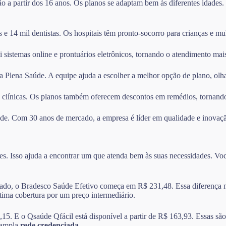
ção a partir dos 16 anos. Os planos se adaptam bem às diferentes idades
e 14 mil dentistas. Os hospitais têm pronto-socorro para crianças e mul
i sistemas online e prontuários eletrônicos, tornando o atendimento mais
da Plena Saúde. A equipe ajuda a escolher a melhor opção de plano, olh
 clínicas. Os planos também oferecem descontos em remédios, tornando
aúde. Com 30 anos de mercado, a empresa é líder em qualidade e inovaç
s. Isso ajuda a encontrar um que atenda bem às suas necessidades. Você
do, o Bradesco Saúde Efetivo começa em R$ 231,48. Essa diferença mos
ima cobertura por um preço intermediário.
E o Qsaúde Qfácil está disponível a partir de R$ 163,93. Essas são b
 ampla
rede credenciada
.