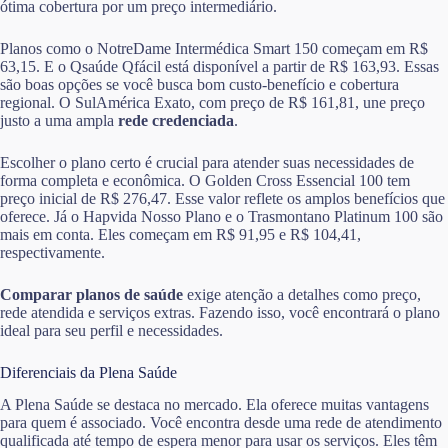
ótima cobertura por um preço intermediário.
Planos como o NotreDame Intermédica Smart 150 começam em R$
63,15. E o Qsaúde Qfácil está disponível a partir de R$ 163,93. Essas
são boas opções se você busca bom custo-benefício e cobertura
regional. O SulAmérica Exato, com preço de R$ 161,81, une preço
justo a uma ampla
rede credenciada
.
Escolher o plano certo é crucial para atender suas necessidades de
forma completa e econômica. O Golden Cross Essencial 100 tem
preço inicial de R$ 276,47. Esse valor reflete os amplos benefícios que
oferece. Já o Hapvida Nosso Plano e o Trasmontano Platinum 100 são
mais em conta. Eles começam em R$ 91,95 e R$ 104,41,
respectivamente.
Comparar planos de saúde
exige atenção a detalhes como preço,
rede atendida e serviços extras. Fazendo isso, você encontrará o plano
ideal para seu perfil e necessidades.
Diferenciais da Plena Saúde
A Plena Saúde se destaca no mercado. Ela oferece muitas vantagens
para quem é associado. Você encontra desde uma rede de atendimento
qualificada até tempo de espera menor para usar os serviços. Eles têm