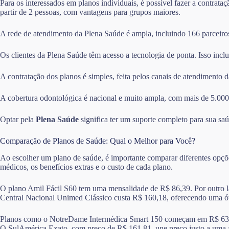
Para os interessados em planos individuais, é possível fazer a contrata
partir de 2 pessoas, com vantagens para grupos maiores.
A rede de atendimento da Plena Saúde é ampla, incluindo 166 parceiros 
Os clientes da Plena Saúde têm acesso a tecnologia de ponta. Isso inclu
A contratação dos planos é simples, feita pelos canais de atendimento 
A cobertura odontológica é nacional e muito ampla, com mais de 5.000
Optar pela
Plena Saúde
significa ter um suporte completo para sua s
Comparação de Planos de Saúde: Qual o Melhor para Você?
Ao escolher um plano de saúde, é importante comparar diferentes opçõe
médicos, os benefícios extras e o custo de cada plano.
O plano Amil Fácil S60 tem uma mensalidade de R$ 86,39. Por outro la
Central Nacional Unimed Clássico custa R$ 160,18, oferecendo uma ót
Planos como o NotreDame Intermédica Smart 150 começam em R$ 63,15. 
O SulAmérica Exato, com preço de R$ 161,81, une preço justo a uma