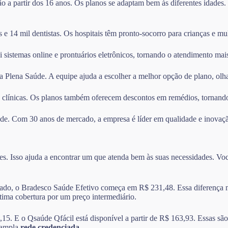
ção a partir dos 16 anos. Os planos se adaptam bem às diferentes idades
e 14 mil dentistas. Os hospitais têm pronto-socorro para crianças e mul
i sistemas online e prontuários eletrônicos, tornando o atendimento mais
da Plena Saúde. A equipe ajuda a escolher a melhor opção de plano, olh
 clínicas. Os planos também oferecem descontos em remédios, tornando
aúde. Com 30 anos de mercado, a empresa é líder em qualidade e inovaç
s. Isso ajuda a encontrar um que atenda bem às suas necessidades. Você
do, o Bradesco Saúde Efetivo começa em R$ 231,48. Essa diferença mos
ima cobertura por um preço intermediário.
E o Qsaúde Qfácil está disponível a partir de R$ 163,93. Essas são b
 ampla
rede credenciada
.