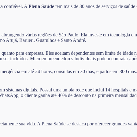
sa confiável. A
Plena Saúde
tem mais de 30 anos de serviços de saúde 
 abrangendo várias regiões de São Paulo. Ela investe em tecnologia e na
como Arujá, Barueri, Guarulhos e Santo André.
as quanto para empresas. Eles aceitam dependentes sem limite de idade 
dem ser incluídos. Microempreendedores Individuais podem contratar ap
ergência em até 24 horas, consultas em 30 dias, e partos em 300 dias
m sistemas digitais. Possui uma ampla rede que inclui 14 hospitais e m
elo WhatsApp, o cliente ganha até 40% de desconto na primeira mensali
diretamente sua vida. A Plena Saúde se destaca por oferecer grandes va