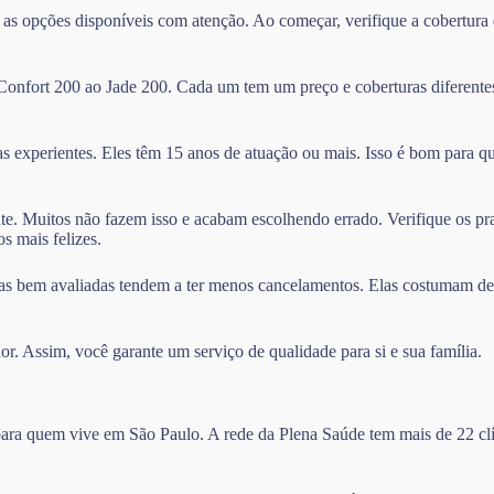
 as opções disponíveis com atenção. Ao começar, verifique a cobertur
 Confort 200 ao Jade 200. Cada um tem um preço e coberturas diferente
as experientes. Eles têm 15 anos de atuação ou mais. Isso é bom para q
nte. Muitos não fazem isso e acabam escolhendo errado. Verifique os pr
s mais felizes.
as bem avaliadas tendem a ter menos cancelamentos. Elas costumam deixa
or. Assim, você garante um serviço de qualidade para si e sua família.
 para quem vive em São Paulo. A rede da Plena Saúde tem mais de 22 clí