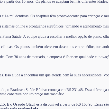
ção a partir dos 16 anos. Os planos se adaptam bem às diferentes idades
e 14 mil dentistas. Os hospitais têm pronto-socorro para crianças e mul
i sistemas online e prontuários eletrônicos, tornando o atendimento mais
da Plena Saúde. A equipe ajuda a escolher a melhor opção de plano, olh
 clínicas. Os planos também oferecem descontos em remédios, tornando
aúde. Com 30 anos de mercado, a empresa é líder em qualidade e inovaç
s. Isso ajuda a encontrar um que atenda bem às suas necessidades. Você
do, o Bradesco Saúde Efetivo começa em R$ 231,48. Essa diferença mos
ima cobertura por um preço intermediário.
E o Qsaúde Qfácil está disponível a partir de R$ 163,93. Essas são b
 ampla
rede credenciada
.