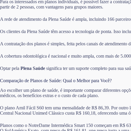
Para os interessados em planos individuais, é possível fazer a contrata
partir de 2 pessoas, com vantagens para grupos maiores.
A rede de atendimento da Plena Saúde é ampla, incluindo 166 parceiros 
Os clientes da Plena Saúde têm acesso a tecnologia de ponta. Isso inclu
A contratação dos planos é simples, feita pelos canais de atendimento 
A cobertura odontológica é nacional e muito ampla, com mais de 5.000
Optar pela
Plena Saúde
significa ter um suporte completo para sua s
Comparação de Planos de Saúde: Qual o Melhor para Você?
Ao escolher um plano de saúde, é importante comparar diferentes opçõe
médicos, os benefícios extras e o custo de cada plano.
O plano Amil Fácil S60 tem uma mensalidade de R$ 86,39. Por outro la
Central Nacional Unimed Clássico custa R$ 160,18, oferecendo uma ót
Planos como o NotreDame Intermédica Smart 150 começam em R$ 63,15. 
O SulAmérica Exato, com preço de R$ 161,81, une preço justo a uma