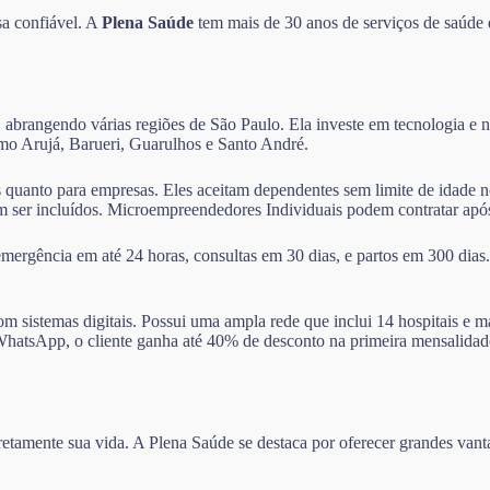
sa confiável. A
Plena Saúde
tem mais de 30 anos de serviços de saúde 
 abrangendo várias regiões de São Paulo. Ela investe em tecnologia e na
como Arujá, Barueri, Guarulhos e Santo André.
as quanto para empresas. Eles aceitam dependentes sem limite de idade 
dem ser incluídos. Microempreendedores Individuais podem contratar ap
ergência em até 24 horas, consultas em 30 dias, e partos em 300 dias
m sistemas digitais. Possui uma ampla rede que inclui 14 hospitais e m
elo WhatsApp, o cliente ganha até 40% de desconto na primeira mensali
diretamente sua vida. A Plena Saúde se destaca por oferecer grandes va