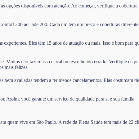
 as opções disponíveis com atenção. Ao começar, verifique a cobertur
 Confort 200 ao Jade 200. Cada um tem um preço e coberturas diferente
as experientes. Eles têm 15 anos de atuação ou mais. Isso é bom para q
nte. Muitos não fazem isso e acabam escolhendo errado. Verifique os pr
s mais felizes.
as bem avaliadas tendem a ter menos cancelamentos. Elas costumam deixa
or. Assim, você garante um serviço de qualidade para si e sua família.
 para quem vive em São Paulo. A rede da Plena Saúde tem mais de 22 clí