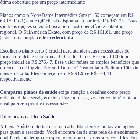
ótima cobertura por um preço intermediário.
Planos como o NotreDame Intermédica Smart 150 começam em R$
63,15. E o Qsaúde Qfácil está disponível a partir de R$ 163,93. Essas
são boas opções se você busca bom custo-benefício e cobertura
regional. O SulAmérica Exato, com preço de R$ 161,81, une preço
justo a uma ampla
rede credenciada
.
Escolher o plano certo é crucial para atender suas necessidades de
forma completa e econômica. O Golden Cross Essencial 100 tem
preço inicial de R$ 276,47. Esse valor reflete os amplos benefícios que
oferece. Já o Hapvida Nosso Plano e o Trasmontano Platinum 100 são
mais em conta. Eles começam em R$ 91,95 e R$ 104,41,
respectivamente.
Comparar planos de saúde
exige atenção a detalhes como preço,
rede atendida e serviços extras. Fazendo isso, você encontrará o plano
ideal para seu perfil e necessidades.
Diferenciais da Plena Saúde
A Plena Saúde se destaca no mercado. Ela oferece muitas vantagens
para quem é associado. Você encontra desde uma rede de atendimento
qualificada até tempo de espera menor para usar os serviços. Eles têm