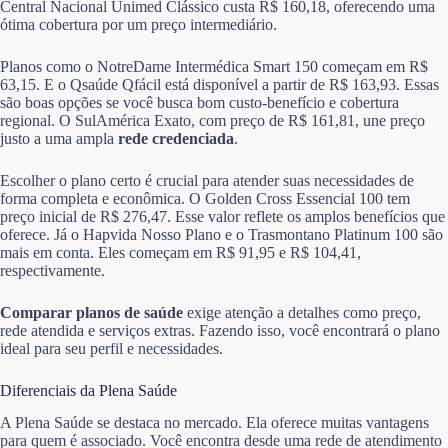
Central Nacional Unimed Clássico custa R$ 160,18, oferecendo uma
ótima cobertura por um preço intermediário.
Planos como o NotreDame Intermédica Smart 150 começam em R$
63,15. E o Qsaúde Qfácil está disponível a partir de R$ 163,93. Essas
são boas opções se você busca bom custo-benefício e cobertura
regional. O SulAmérica Exato, com preço de R$ 161,81, une preço
justo a uma ampla
rede credenciada
.
Escolher o plano certo é crucial para atender suas necessidades de
forma completa e econômica. O Golden Cross Essencial 100 tem
preço inicial de R$ 276,47. Esse valor reflete os amplos benefícios que
oferece. Já o Hapvida Nosso Plano e o Trasmontano Platinum 100 são
mais em conta. Eles começam em R$ 91,95 e R$ 104,41,
respectivamente.
Comparar planos de saúde
exige atenção a detalhes como preço,
rede atendida e serviços extras. Fazendo isso, você encontrará o plano
ideal para seu perfil e necessidades.
Diferenciais da Plena Saúde
A Plena Saúde se destaca no mercado. Ela oferece muitas vantagens
para quem é associado. Você encontra desde uma rede de atendimento