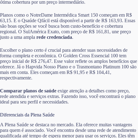
ótima cobertura por um preço intermediário.
Planos como o NotreDame Intermédica Smart 150 começam em R$
63,15. E o Qsaúde Qfácil está disponível a partir de R$ 163,93. Essas
são boas opções se você busca bom custo-benefício e cobertura
regional. O SulAmérica Exato, com preço de R$ 161,81, une preço
justo a uma ampla
rede credenciada
.
Escolher o plano certo é crucial para atender suas necessidades de
forma completa e econômica. O Golden Cross Essencial 100 tem
preço inicial de R$ 276,47. Esse valor reflete os amplos benefícios que
oferece. Já o Hapvida Nosso Plano e o Trasmontano Platinum 100 são
mais em conta. Eles começam em R$ 91,95 e R$ 104,41,
respectivamente.
Comparar planos de saúde
exige atenção a detalhes como preço,
rede atendida e serviços extras. Fazendo isso, você encontrará o plano
ideal para seu perfil e necessidades.
Diferenciais da Plena Saúde
A Plena Saúde se destaca no mercado. Ela oferece muitas vantagens
para quem é associado. Você encontra desde uma rede de atendimento
qualificada até tempo de espera menor para usar os serviços. Eles têm