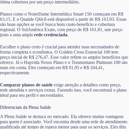
ótima cobertura por um preço intermediário.
Planos como o NotreDame Intermédica Smart 150 começam em R$
63,15. E o Qsaúde Qfácil está disponível a partir de R$ 163,93. Essas
são boas opções se você busca bom custo-benefício e cobertura
regional. O SulAmérica Exato, com preço de R$ 161,81, une preço
justo a uma ampla
rede credenciada
.
Escolher o plano certo é crucial para atender suas necessidades de
forma completa e econômica. O Golden Cross Essencial 100 tem
preço inicial de R$ 276,47. Esse valor reflete os amplos benefícios que
oferece. Já o Hapvida Nosso Plano e o Trasmontano Platinum 100 são
mais em conta. Eles começam em R$ 91,95 e R$ 104,41,
respectivamente.
Comparar planos de saúde
exige atenção a detalhes como preço,
rede atendida e serviços extras. Fazendo isso, você encontrará o plano
ideal para seu perfil e necessidades.
Diferenciais da Plena Saúde
A Plena Saúde se destaca no mercado. Ela oferece muitas vantagens
para quem é associado. Você encontra desde uma rede de atendimento
qualificada até tempo de espera menor para usar os serviços. Eles têm