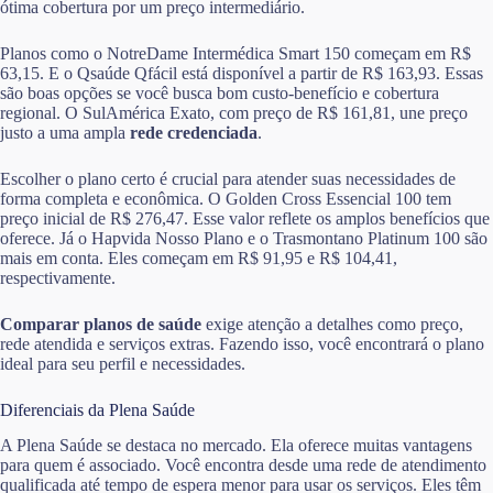
ótima cobertura por um preço intermediário.
Planos como o NotreDame Intermédica Smart 150 começam em R$
63,15. E o Qsaúde Qfácil está disponível a partir de R$ 163,93. Essas
são boas opções se você busca bom custo-benefício e cobertura
regional. O SulAmérica Exato, com preço de R$ 161,81, une preço
justo a uma ampla
rede credenciada
.
Escolher o plano certo é crucial para atender suas necessidades de
forma completa e econômica. O Golden Cross Essencial 100 tem
preço inicial de R$ 276,47. Esse valor reflete os amplos benefícios que
oferece. Já o Hapvida Nosso Plano e o Trasmontano Platinum 100 são
mais em conta. Eles começam em R$ 91,95 e R$ 104,41,
respectivamente.
Comparar planos de saúde
exige atenção a detalhes como preço,
rede atendida e serviços extras. Fazendo isso, você encontrará o plano
ideal para seu perfil e necessidades.
Diferenciais da Plena Saúde
A Plena Saúde se destaca no mercado. Ela oferece muitas vantagens
para quem é associado. Você encontra desde uma rede de atendimento
qualificada até tempo de espera menor para usar os serviços. Eles têm