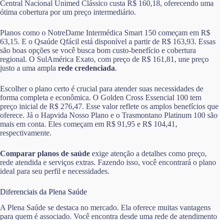
Central Nacional Unimed Clássico custa R$ 160,18, oferecendo uma
ótima cobertura por um preço intermediário.
Planos como o NotreDame Intermédica Smart 150 começam em R$
63,15. E o Qsaúde Qfácil está disponível a partir de R$ 163,93. Essas
são boas opções se você busca bom custo-benefício e cobertura
regional. O SulAmérica Exato, com preço de R$ 161,81, une preço
justo a uma ampla
rede credenciada
.
Escolher o plano certo é crucial para atender suas necessidades de
forma completa e econômica. O Golden Cross Essencial 100 tem
preço inicial de R$ 276,47. Esse valor reflete os amplos benefícios que
oferece. Já o Hapvida Nosso Plano e o Trasmontano Platinum 100 são
mais em conta. Eles começam em R$ 91,95 e R$ 104,41,
respectivamente.
Comparar planos de saúde
exige atenção a detalhes como preço,
rede atendida e serviços extras. Fazendo isso, você encontrará o plano
ideal para seu perfil e necessidades.
Diferenciais da Plena Saúde
A Plena Saúde se destaca no mercado. Ela oferece muitas vantagens
para quem é associado. Você encontra desde uma rede de atendimento