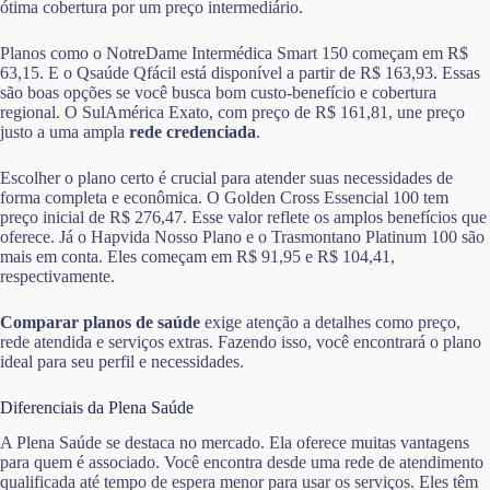
ótima cobertura por um preço intermediário.
Planos como o NotreDame Intermédica Smart 150 começam em R$
63,15. E o Qsaúde Qfácil está disponível a partir de R$ 163,93. Essas
são boas opções se você busca bom custo-benefício e cobertura
regional. O SulAmérica Exato, com preço de R$ 161,81, une preço
justo a uma ampla
rede credenciada
.
Escolher o plano certo é crucial para atender suas necessidades de
forma completa e econômica. O Golden Cross Essencial 100 tem
preço inicial de R$ 276,47. Esse valor reflete os amplos benefícios que
oferece. Já o Hapvida Nosso Plano e o Trasmontano Platinum 100 são
mais em conta. Eles começam em R$ 91,95 e R$ 104,41,
respectivamente.
Comparar planos de saúde
exige atenção a detalhes como preço,
rede atendida e serviços extras. Fazendo isso, você encontrará o plano
ideal para seu perfil e necessidades.
Diferenciais da Plena Saúde
A Plena Saúde se destaca no mercado. Ela oferece muitas vantagens
para quem é associado. Você encontra desde uma rede de atendimento
qualificada até tempo de espera menor para usar os serviços. Eles têm