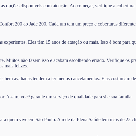
 as opções disponíveis com atenção. Ao começar, verifique a cobertur
 Confort 200 ao Jade 200. Cada um tem um preço e coberturas diferente
as experientes. Eles têm 15 anos de atuação ou mais. Isso é bom para q
nte. Muitos não fazem isso e acabam escolhendo errado. Verifique os pr
s mais felizes.
as bem avaliadas tendem a ter menos cancelamentos. Elas costumam deixa
or. Assim, você garante um serviço de qualidade para si e sua família.
 para quem vive em São Paulo. A rede da Plena Saúde tem mais de 22 clí