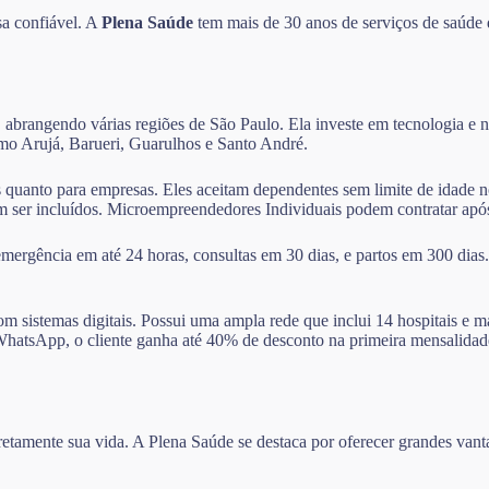
sa confiável. A
Plena Saúde
tem mais de 30 anos de serviços de saúde 
 abrangendo várias regiões de São Paulo. Ela investe em tecnologia e na
como Arujá, Barueri, Guarulhos e Santo André.
as quanto para empresas. Eles aceitam dependentes sem limite de idade 
dem ser incluídos. Microempreendedores Individuais podem contratar ap
ergência em até 24 horas, consultas em 30 dias, e partos em 300 dias
m sistemas digitais. Possui uma ampla rede que inclui 14 hospitais e m
elo WhatsApp, o cliente ganha até 40% de desconto na primeira mensali
diretamente sua vida. A Plena Saúde se destaca por oferecer grandes va