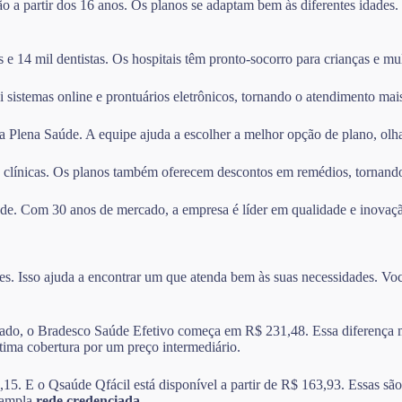
ção a partir dos 16 anos. Os planos se adaptam bem às diferentes idades
e 14 mil dentistas. Os hospitais têm pronto-socorro para crianças e mul
i sistemas online e prontuários eletrônicos, tornando o atendimento mais
da Plena Saúde. A equipe ajuda a escolher a melhor opção de plano, olh
 clínicas. Os planos também oferecem descontos em remédios, tornando
aúde. Com 30 anos de mercado, a empresa é líder em qualidade e inovaç
s. Isso ajuda a encontrar um que atenda bem às suas necessidades. Você
do, o Bradesco Saúde Efetivo começa em R$ 231,48. Essa diferença mos
ima cobertura por um preço intermediário.
E o Qsaúde Qfácil está disponível a partir de R$ 163,93. Essas são b
 ampla
rede credenciada
.