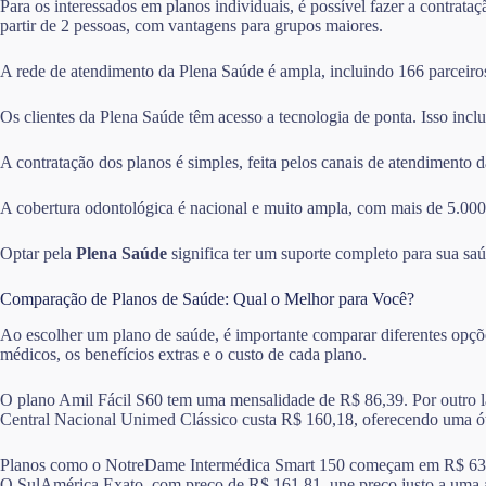
Para os interessados em planos individuais, é possível fazer a contrata
partir de 2 pessoas, com vantagens para grupos maiores.
A rede de atendimento da Plena Saúde é ampla, incluindo 166 parceiros 
Os clientes da Plena Saúde têm acesso a tecnologia de ponta. Isso inclu
A contratação dos planos é simples, feita pelos canais de atendimento 
A cobertura odontológica é nacional e muito ampla, com mais de 5.000
Optar pela
Plena Saúde
significa ter um suporte completo para sua s
Comparação de Planos de Saúde: Qual o Melhor para Você?
Ao escolher um plano de saúde, é importante comparar diferentes opçõe
médicos, os benefícios extras e o custo de cada plano.
O plano Amil Fácil S60 tem uma mensalidade de R$ 86,39. Por outro la
Central Nacional Unimed Clássico custa R$ 160,18, oferecendo uma ót
Planos como o NotreDame Intermédica Smart 150 começam em R$ 63,15. 
O SulAmérica Exato, com preço de R$ 161,81, une preço justo a uma