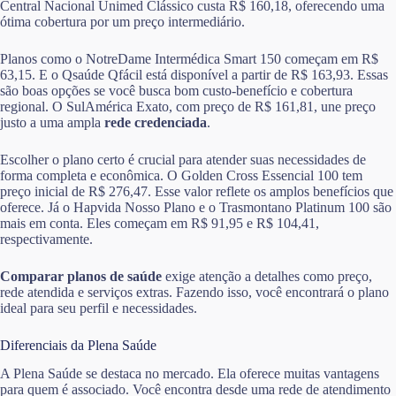
Central Nacional Unimed Clássico custa R$ 160,18, oferecendo uma
ótima cobertura por um preço intermediário.
Planos como o NotreDame Intermédica Smart 150 começam em R$
63,15. E o Qsaúde Qfácil está disponível a partir de R$ 163,93. Essas
são boas opções se você busca bom custo-benefício e cobertura
regional. O SulAmérica Exato, com preço de R$ 161,81, une preço
justo a uma ampla
rede credenciada
.
Escolher o plano certo é crucial para atender suas necessidades de
forma completa e econômica. O Golden Cross Essencial 100 tem
preço inicial de R$ 276,47. Esse valor reflete os amplos benefícios que
oferece. Já o Hapvida Nosso Plano e o Trasmontano Platinum 100 são
mais em conta. Eles começam em R$ 91,95 e R$ 104,41,
respectivamente.
Comparar planos de saúde
exige atenção a detalhes como preço,
rede atendida e serviços extras. Fazendo isso, você encontrará o plano
ideal para seu perfil e necessidades.
Diferenciais da Plena Saúde
A Plena Saúde se destaca no mercado. Ela oferece muitas vantagens
para quem é associado. Você encontra desde uma rede de atendimento