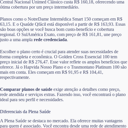
Central Nacional Unimed Clássico custa R$ 160,18, oferecendo uma
ótima cobertura por um preço intermediário.
Planos como o NotreDame Intermédica Smart 150 começam em R$
63,15. E o Qsaúde Qfácil está disponível a partir de R$ 163,93. Essas
são boas opções se você busca bom custo-benefício e cobertura
regional. O SulAmérica Exato, com preço de R$ 161,81, une preço
justo a uma ampla
rede credenciada
.
Escolher o plano certo é crucial para atender suas necessidades de
forma completa e econômica. O Golden Cross Essencial 100 tem
preço inicial de R$ 276,47. Esse valor reflete os amplos benefícios que
oferece. Já o Hapvida Nosso Plano e o Trasmontano Platinum 100 são
mais em conta. Eles começam em R$ 91,95 e R$ 104,41,
respectivamente.
Comparar planos de saúde
exige atenção a detalhes como preço,
rede atendida e serviços extras. Fazendo isso, você encontrará o plano
ideal para seu perfil e necessidades.
Diferenciais da Plena Saúde
A Plena Saúde se destaca no mercado. Ela oferece muitas vantagens
para quem é associado. Você encontra desde uma rede de atendimento