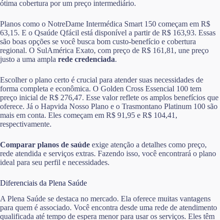
ótima cobertura por um preço intermediário.
Planos como o NotreDame Intermédica Smart 150 começam em R$
63,15. E o Qsaúde Qfácil está disponível a partir de R$ 163,93. Essas
são boas opções se você busca bom custo-benefício e cobertura
regional. O SulAmérica Exato, com preço de R$ 161,81, une preço
justo a uma ampla
rede credenciada
.
Escolher o plano certo é crucial para atender suas necessidades de
forma completa e econômica. O Golden Cross Essencial 100 tem
preço inicial de R$ 276,47. Esse valor reflete os amplos benefícios que
oferece. Já o Hapvida Nosso Plano e o Trasmontano Platinum 100 são
mais em conta. Eles começam em R$ 91,95 e R$ 104,41,
respectivamente.
Comparar planos de saúde
exige atenção a detalhes como preço,
rede atendida e serviços extras. Fazendo isso, você encontrará o plano
ideal para seu perfil e necessidades.
Diferenciais da Plena Saúde
A Plena Saúde se destaca no mercado. Ela oferece muitas vantagens
para quem é associado. Você encontra desde uma rede de atendimento
qualificada até tempo de espera menor para usar os serviços. Eles têm