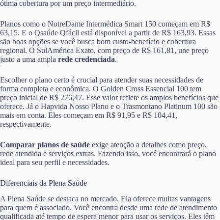
ótima cobertura por um preço intermediário.
Planos como o NotreDame Intermédica Smart 150 começam em R$
63,15. E o Qsaúde Qfácil está disponível a partir de R$ 163,93. Essas
são boas opções se você busca bom custo-benefício e cobertura
regional. O SulAmérica Exato, com preço de R$ 161,81, une preço
justo a uma ampla
rede credenciada
.
Escolher o plano certo é crucial para atender suas necessidades de
forma completa e econômica. O Golden Cross Essencial 100 tem
preço inicial de R$ 276,47. Esse valor reflete os amplos benefícios que
oferece. Já o Hapvida Nosso Plano e o Trasmontano Platinum 100 são
mais em conta. Eles começam em R$ 91,95 e R$ 104,41,
respectivamente.
Comparar planos de saúde
exige atenção a detalhes como preço,
rede atendida e serviços extras. Fazendo isso, você encontrará o plano
ideal para seu perfil e necessidades.
Diferenciais da Plena Saúde
A Plena Saúde se destaca no mercado. Ela oferece muitas vantagens
para quem é associado. Você encontra desde uma rede de atendimento
qualificada até tempo de espera menor para usar os serviços. Eles têm