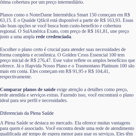
ótima cobertura por um preço intermediário.
Planos como o NotreDame Intermédica Smart 150 começam em R$
63,15. E o Qsaúde Qfácil está disponível a partir de R$ 163,93. Essas
são boas opções se você busca bom custo-benefício e cobertura
regional. O SulAmérica Exato, com preço de R$ 161,81, une preço
justo a uma ampla
rede credenciada
.
Escolher o plano certo é crucial para atender suas necessidades de
forma completa e econômica. O Golden Cross Essencial 100 tem
preço inicial de R$ 276,47. Esse valor reflete os amplos benefícios que
oferece. Já o Hapvida Nosso Plano e o Trasmontano Platinum 100 são
mais em conta. Eles começam em R$ 91,95 e R$ 104,41,
respectivamente.
Comparar planos de saúde
exige atenção a detalhes como preço,
rede atendida e serviços extras. Fazendo isso, você encontrará o plano
ideal para seu perfil e necessidades.
Diferenciais da Plena Saúde
A Plena Saúde se destaca no mercado. Ela oferece muitas vantagens
para quem é associado. Você encontra desde uma rede de atendimento
qualificada até tempo de espera menor para usar os serviços. Eles têm