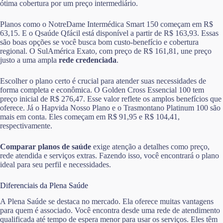
ótima cobertura por um preço intermediário.
Planos como o NotreDame Intermédica Smart 150 começam em R$
63,15. E o Qsaúde Qfácil está disponível a partir de R$ 163,93. Essas
são boas opções se você busca bom custo-benefício e cobertura
regional. O SulAmérica Exato, com preço de R$ 161,81, une preço
justo a uma ampla
rede credenciada
.
Escolher o plano certo é crucial para atender suas necessidades de
forma completa e econômica. O Golden Cross Essencial 100 tem
preço inicial de R$ 276,47. Esse valor reflete os amplos benefícios que
oferece. Já o Hapvida Nosso Plano e o Trasmontano Platinum 100 são
mais em conta. Eles começam em R$ 91,95 e R$ 104,41,
respectivamente.
Comparar planos de saúde
exige atenção a detalhes como preço,
rede atendida e serviços extras. Fazendo isso, você encontrará o plano
ideal para seu perfil e necessidades.
Diferenciais da Plena Saúde
A Plena Saúde se destaca no mercado. Ela oferece muitas vantagens
para quem é associado. Você encontra desde uma rede de atendimento
qualificada até tempo de espera menor para usar os serviços. Eles têm