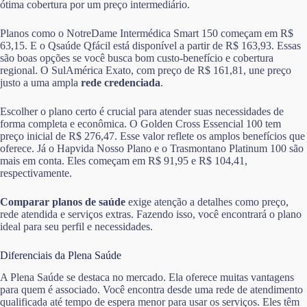
ótima cobertura por um preço intermediário.
Planos como o NotreDame Intermédica Smart 150 começam em R$
63,15. E o Qsaúde Qfácil está disponível a partir de R$ 163,93. Essas
são boas opções se você busca bom custo-benefício e cobertura
regional. O SulAmérica Exato, com preço de R$ 161,81, une preço
justo a uma ampla
rede credenciada
.
Escolher o plano certo é crucial para atender suas necessidades de
forma completa e econômica. O Golden Cross Essencial 100 tem
preço inicial de R$ 276,47. Esse valor reflete os amplos benefícios que
oferece. Já o Hapvida Nosso Plano e o Trasmontano Platinum 100 são
mais em conta. Eles começam em R$ 91,95 e R$ 104,41,
respectivamente.
Comparar planos de saúde
exige atenção a detalhes como preço,
rede atendida e serviços extras. Fazendo isso, você encontrará o plano
ideal para seu perfil e necessidades.
Diferenciais da Plena Saúde
A Plena Saúde se destaca no mercado. Ela oferece muitas vantagens
para quem é associado. Você encontra desde uma rede de atendimento
qualificada até tempo de espera menor para usar os serviços. Eles têm