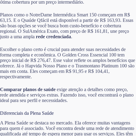
ótima cobertura por um preço intermediário.
Planos como o NotreDame Intermédica Smart 150 começam em R$
63,15. E o Qsaúde Qfácil está disponível a partir de R$ 163,93. Essas
são boas opções se você busca bom custo-benefício e cobertura
regional. O SulAmérica Exato, com preço de R$ 161,81, une preço
justo a uma ampla
rede credenciada
.
Escolher o plano certo é crucial para atender suas necessidades de
forma completa e econômica. O Golden Cross Essencial 100 tem
preço inicial de R$ 276,47. Esse valor reflete os amplos benefícios que
oferece. Já o Hapvida Nosso Plano e o Trasmontano Platinum 100 são
mais em conta. Eles começam em R$ 91,95 e R$ 104,41,
respectivamente.
Comparar planos de saúde
exige atenção a detalhes como preço,
rede atendida e serviços extras. Fazendo isso, você encontrará o plano
ideal para seu perfil e necessidades.
Diferenciais da Plena Saúde
A Plena Saúde se destaca no mercado. Ela oferece muitas vantagens
para quem é associado. Você encontra desde uma rede de atendimento
qualificada até tempo de espera menor para usar os serviços. Eles têm