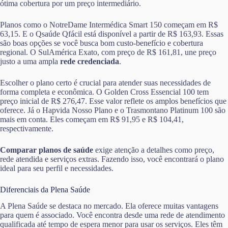
ótima cobertura por um preço intermediário.
Planos como o NotreDame Intermédica Smart 150 começam em R$
63,15. E o Qsaúde Qfácil está disponível a partir de R$ 163,93. Essas
são boas opções se você busca bom custo-benefício e cobertura
regional. O SulAmérica Exato, com preço de R$ 161,81, une preço
justo a uma ampla
rede credenciada
.
Escolher o plano certo é crucial para atender suas necessidades de
forma completa e econômica. O Golden Cross Essencial 100 tem
preço inicial de R$ 276,47. Esse valor reflete os amplos benefícios que
oferece. Já o Hapvida Nosso Plano e o Trasmontano Platinum 100 são
mais em conta. Eles começam em R$ 91,95 e R$ 104,41,
respectivamente.
Comparar planos de saúde
exige atenção a detalhes como preço,
rede atendida e serviços extras. Fazendo isso, você encontrará o plano
ideal para seu perfil e necessidades.
Diferenciais da Plena Saúde
A Plena Saúde se destaca no mercado. Ela oferece muitas vantagens
para quem é associado. Você encontra desde uma rede de atendimento
qualificada até tempo de espera menor para usar os serviços. Eles têm