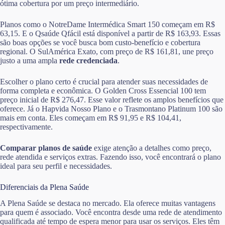
ótima cobertura por um preço intermediário.
Planos como o NotreDame Intermédica Smart 150 começam em R$
63,15. E o Qsaúde Qfácil está disponível a partir de R$ 163,93. Essas
são boas opções se você busca bom custo-benefício e cobertura
regional. O SulAmérica Exato, com preço de R$ 161,81, une preço
justo a uma ampla
rede credenciada
.
Escolher o plano certo é crucial para atender suas necessidades de
forma completa e econômica. O Golden Cross Essencial 100 tem
preço inicial de R$ 276,47. Esse valor reflete os amplos benefícios que
oferece. Já o Hapvida Nosso Plano e o Trasmontano Platinum 100 são
mais em conta. Eles começam em R$ 91,95 e R$ 104,41,
respectivamente.
Comparar planos de saúde
exige atenção a detalhes como preço,
rede atendida e serviços extras. Fazendo isso, você encontrará o plano
ideal para seu perfil e necessidades.
Diferenciais da Plena Saúde
A Plena Saúde se destaca no mercado. Ela oferece muitas vantagens
para quem é associado. Você encontra desde uma rede de atendimento
qualificada até tempo de espera menor para usar os serviços. Eles têm