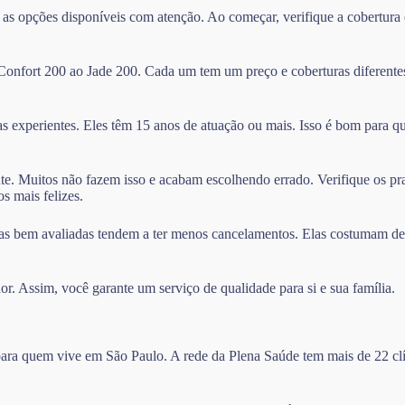
 as opções disponíveis com atenção. Ao começar, verifique a cobertur
 Confort 200 ao Jade 200. Cada um tem um preço e coberturas diferente
as experientes. Eles têm 15 anos de atuação ou mais. Isso é bom para q
nte. Muitos não fazem isso e acabam escolhendo errado. Verifique os pr
s mais felizes.
as bem avaliadas tendem a ter menos cancelamentos. Elas costumam deixa
or. Assim, você garante um serviço de qualidade para si e sua família.
 para quem vive em São Paulo. A rede da Plena Saúde tem mais de 22 clí