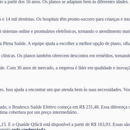
ção a partir dos 16 anos. Os planos se adaptam bem às diferentes idades
e 14 mil dentistas. Os hospitais têm pronto-socorro para crianças e mul
i sistemas online e prontuários eletrônicos, tornando o atendimento mais
da Plena Saúde. A equipe ajuda a escolher a melhor opção de plano, olh
 clínicas. Os planos também oferecem descontos em remédios, tornando
aúde. Com 30 anos de mercado, a empresa é líder em qualidade e inovaç
s. Isso ajuda a encontrar um que atenda bem às suas necessidades. Você
do, o Bradesco Saúde Efetivo começa em R$ 231,48. Essa diferença mos
ima cobertura por um preço intermediário.
E o Qsaúde Qfácil está disponível a partir de R$ 163,93. Essas são b
 ampla
rede credenciada
.