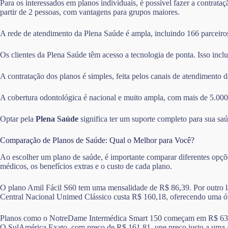
Para os interessados em planos individuais, é possível fazer a contrata
partir de 2 pessoas, com vantagens para grupos maiores.
A rede de atendimento da Plena Saúde é ampla, incluindo 166 parceiros 
Os clientes da Plena Saúde têm acesso a tecnologia de ponta. Isso inclu
A contratação dos planos é simples, feita pelos canais de atendimento 
A cobertura odontológica é nacional e muito ampla, com mais de 5.000
Optar pela
Plena Saúde
significa ter um suporte completo para sua s
Comparação de Planos de Saúde: Qual o Melhor para Você?
Ao escolher um plano de saúde, é importante comparar diferentes opçõe
médicos, os benefícios extras e o custo de cada plano.
O plano Amil Fácil S60 tem uma mensalidade de R$ 86,39. Por outro la
Central Nacional Unimed Clássico custa R$ 160,18, oferecendo uma ót
Planos como o NotreDame Intermédica Smart 150 começam em R$ 63,15. 
O SulAmérica Exato, com preço de R$ 161,81, une preço justo a uma