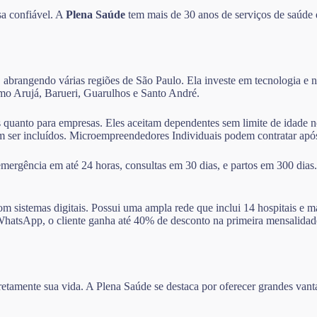
sa confiável. A
Plena Saúde
tem mais de 30 anos de serviços de saúde 
 abrangendo várias regiões de São Paulo. Ela investe em tecnologia e na
como Arujá, Barueri, Guarulhos e Santo André.
as quanto para empresas. Eles aceitam dependentes sem limite de idade 
dem ser incluídos. Microempreendedores Individuais podem contratar ap
ergência em até 24 horas, consultas em 30 dias, e partos em 300 dias
m sistemas digitais. Possui uma ampla rede que inclui 14 hospitais e m
elo WhatsApp, o cliente ganha até 40% de desconto na primeira mensali
diretamente sua vida. A Plena Saúde se destaca por oferecer grandes va