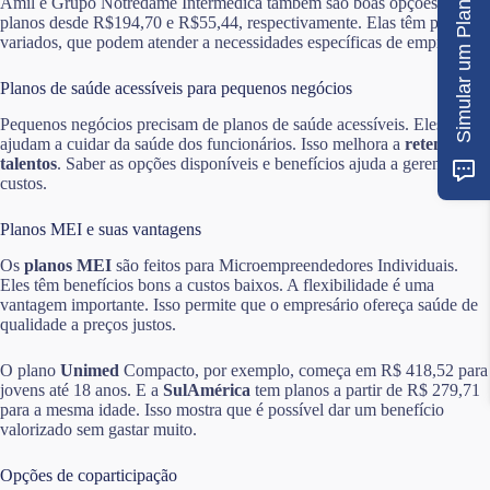
Simular um Plano
Amil e Grupo Notredame Intermédica também são boas opções, com
planos desde R$194,70 e R$55,44, respectivamente. Elas têm planos
variados, que podem atender a necessidades específicas de empresas.
Planos de saúde acessíveis para pequenos negócios
Pequenos negócios precisam de planos de saúde acessíveis. Eles
ajudam a cuidar da saúde dos funcionários. Isso melhora a
retenção de
talentos
. Saber as opções disponíveis e benefícios ajuda a gerenciar
custos.
Planos MEI e suas vantagens
Os
planos MEI
são feitos para Microempreendedores Individuais.
Eles têm benefícios bons a custos baixos. A flexibilidade é uma
vantagem importante. Isso permite que o empresário ofereça saúde de
qualidade a preços justos.
O plano
Unimed
Compacto, por exemplo, começa em R$ 418,52 para
jovens até 18 anos. E a
SulAmérica
tem planos a partir de R$ 279,71
para a mesma idade. Isso mostra que é possível dar um benefício
valorizado sem gastar muito.
Opções de coparticipação