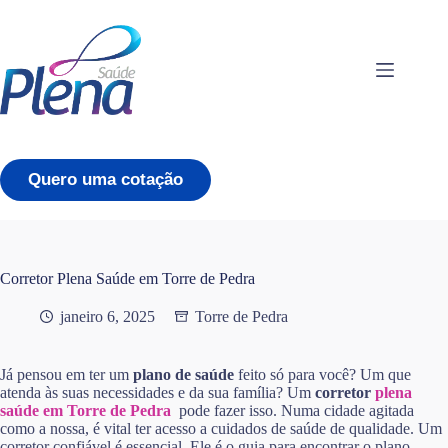
Pular
para
o
conteúdo
Quero uma cotação
Corretor Plena Saúde em Torre de Pedra
janeiro 6, 2025
Torre de Pedra
Já pensou em ter um
plano de saúde
feito só para você? Um que
atenda às suas necessidades e da sua família? Um
corretor
plena
saúde em Torre de Pedra
pode fazer isso. Numa cidade agitada
como a nossa, é vital ter acesso a cuidados de saúde de qualidade. Um
corretor confiável é essencial. Ele é o guia para encontrar o plano