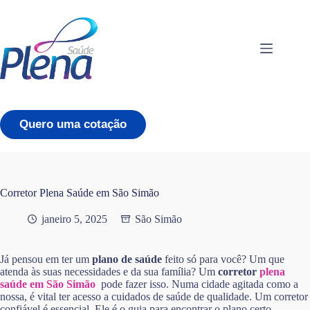
Pular
para
o
conteúdo
Quero uma cotação
Corretor Plena Saúde em São Simão
janeiro 5, 2025
São Simão
Já pensou em ter um
plano de saúde
feito só para você? Um que
atenda às suas necessidades e da sua família? Um
corretor
plena
saúde em São Simão
pode fazer isso. Numa cidade agitada como a
nossa, é vital ter acesso a cuidados de saúde de qualidade. Um corretor
confiável é essencial. Ele é o guia para encontrar o plano certo,