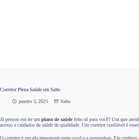
Pular
para
o
conteúdo
Corretor Plena Saúde em Salto
janeiro 3, 2025
Salto
Já pensou em ter um
plano de saúde
feito só para você? Um que atend
acesso a cuidados de saúde de qualidade. Um corretor confiável é essen
O corretor é um elo importante entre você e a seguradora. Ele conhece