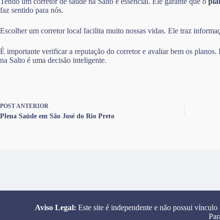
Tendo um corretor de saúde na Salto é essencial. Ele garante que o
pla
faz sentido para nós.
Escolher um corretor local facilita muito nossas vidas. Ele traz infor
É importante verificar a reputação do corretor e avaliar bem os planos
na Salto é uma decisão inteligente.
POST
ANTERIOR
Plena Saúde em São José do Rio Preto
Aviso Legal:
Este site é independente e não possui vínculo
Par