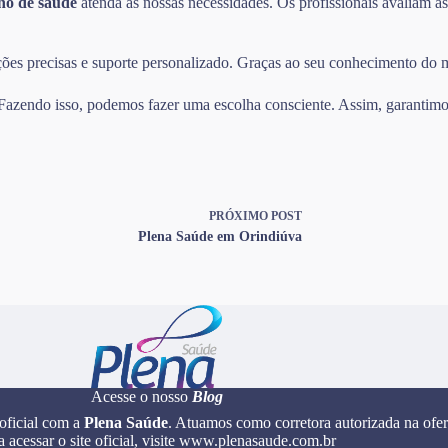
no de saúde
atenda às nossas necessidades. Os profissionais avaliam as
mações precisas e suporte personalizado. Graças ao seu conhecimento do
. Fazendo isso, podemos fazer uma escolha consciente. Assim, garantimos
PRÓXIMO
POST
Plena Saúde em Orindiúva
Acesse o nosso
Blog
 oficial com a
Plena Saúde
. Atuamos como corretora autorizada na ofer
a acessar o site oficial, visite www.plenasaude.com.br