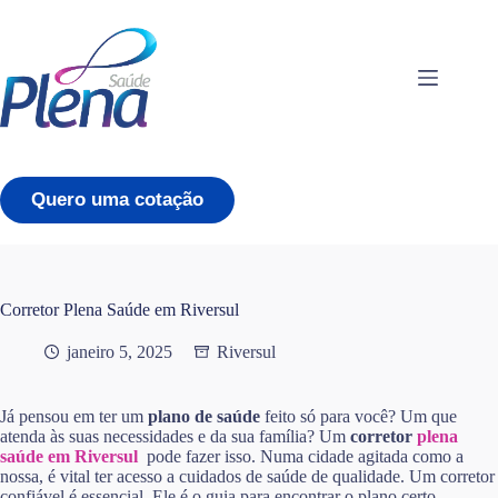
Pular
para
o
conteúdo
Quero uma cotação
Corretor Plena Saúde em Riversul
janeiro 5, 2025
Riversul
Já pensou em ter um
plano de saúde
feito só para você? Um que
atenda às suas necessidades e da sua família? Um
corretor
plena
saúde em Riversul
pode fazer isso. Numa cidade agitada como a
nossa, é vital ter acesso a cuidados de saúde de qualidade. Um corretor
confiável é essencial. Ele é o guia para encontrar o plano certo,