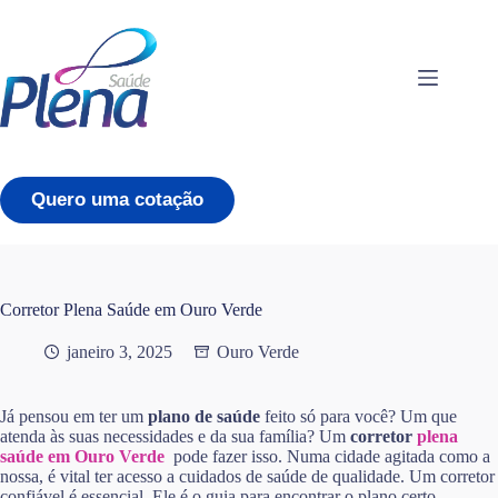
Pular
para
o
conteúdo
Quero uma cotação
Corretor Plena Saúde em Ouro Verde
janeiro 3, 2025
Ouro Verde
Já pensou em ter um
plano de saúde
feito só para você? Um que
atenda às suas necessidades e da sua família? Um
corretor
plena
saúde em Ouro Verde
pode fazer isso. Numa cidade agitada como a
nossa, é vital ter acesso a cuidados de saúde de qualidade. Um corretor
confiável é essencial. Ele é o guia para encontrar o plano certo,