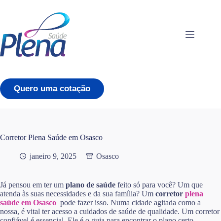
Pular
para
o
conteúdo
Quero uma cotação
Corretor Plena Saúde em Osasco
janeiro 9, 2025
Osasco
Já pensou em ter um
plano de saúde
feito só para você? Um que
atenda às suas necessidades e da sua família? Um
corretor
plena
saúde em Osasco
pode fazer isso. Numa cidade agitada como a
nossa, é vital ter acesso a cuidados de saúde de qualidade. Um corretor
confiável é essencial. Ele é o guia para encontrar o plano certo,