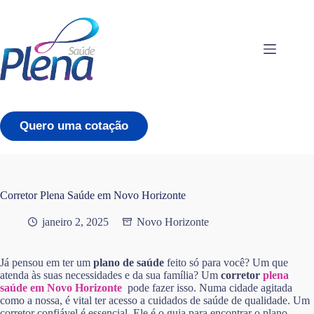
Pular
para
o
conteúdo
Quero uma cotação
Corretor Plena Saúde em Novo Horizonte
janeiro 2, 2025
Novo Horizonte
Já pensou em ter um
plano de saúde
feito só para você? Um que
atenda às suas necessidades e da sua família? Um
corretor
plena
saúde em Novo Horizonte
pode fazer isso. Numa cidade agitada
como a nossa, é vital ter acesso a cuidados de saúde de qualidade. Um
corretor confiável é essencial. Ele é o guia para encontrar o plano