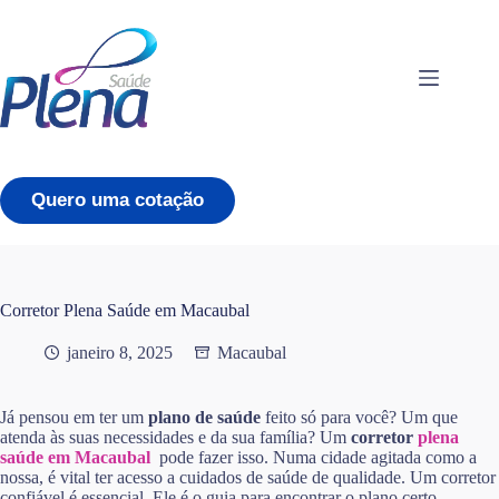
Pular
para
o
conteúdo
Quero uma cotação
Corretor Plena Saúde em Macaubal
janeiro 8, 2025
Macaubal
Já pensou em ter um
plano de saúde
feito só para você? Um que
atenda às suas necessidades e da sua família? Um
corretor
plena
saúde em Macaubal
pode fazer isso. Numa cidade agitada como a
nossa, é vital ter acesso a cuidados de saúde de qualidade. Um corretor
confiável é essencial. Ele é o guia para encontrar o plano certo,