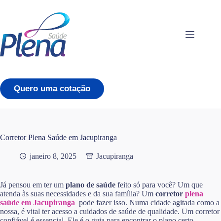
Pular
para
o
conteúdo
Quero uma cotação
Corretor Plena Saúde em Jacupiranga
janeiro 8, 2025
Jacupiranga
Já pensou em ter um
plano de saúde
feito só para você? Um que
atenda às suas necessidades e da sua família? Um
corretor
plena
saúde em Jacupiranga
pode fazer isso. Numa cidade agitada como a
nossa, é vital ter acesso a cuidados de saúde de qualidade. Um corretor
confiável é essencial. Ele é o guia para encontrar o plano certo,