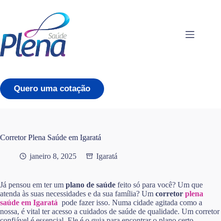
Pular
para
o
conteúdo
Quero uma cotação
Corretor Plena Saúde em Igaratá
janeiro 8, 2025
Igaratá
Já pensou em ter um
plano de saúde
feito só para você? Um que
atenda às suas necessidades e da sua família? Um
corretor
plena
saúde em Igaratá
pode fazer isso. Numa cidade agitada como a
nossa, é vital ter acesso a cuidados de saúde de qualidade. Um corretor
confiável é essencial. Ele é o guia para encontrar o plano certo,