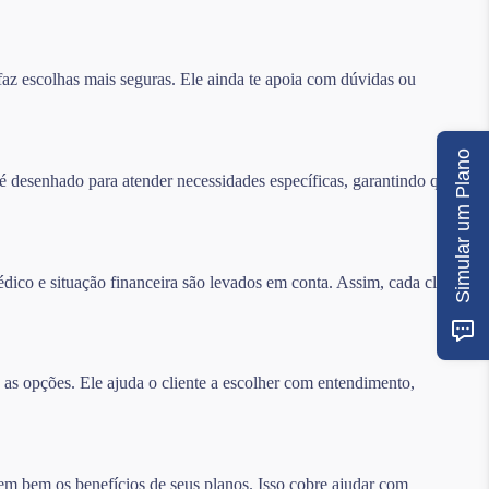
az escolhas mais seguras. Ele ainda te apoia com dúvidas ou
Simular um Plano
 desenhado para atender necessidades específicas, garantindo que os
édico e situação financeira são levados em conta. Assim, cada cliente
as opções. Ele ajuda o cliente a escolher com entendimento,
sem bem os benefícios de seus planos. Isso cobre ajudar com