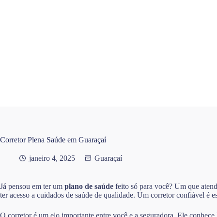
Pular
para
o
conteúdo
Corretor Plena Saúde em Guaraçaí
janeiro 4, 2025
Guaraçaí
Já pensou em ter um
plano de saúde
feito só para você? Um que atend
ter acesso a cuidados de saúde de qualidade. Um corretor confiável é e
O corretor é um elo importante entre você e a seguradora. Ele conhece