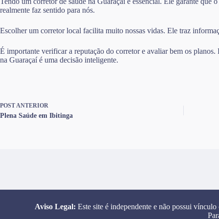
Tendo um corretor de saúde na Guaraçaí é essencial. Ele garante que 
realmente faz sentido para nós.
Escolher um corretor local facilita muito nossas vidas. Ele traz infor
É importante verificar a reputação do corretor e avaliar bem os planos
na Guaraçaí é uma decisão inteligente.
POST
ANTERIOR
Plena Saúde em Ibitinga
Aviso Legal:
Este site é independente e não possui vínculo
Par