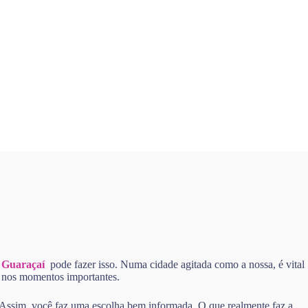
m Guaraçaí
pode fazer isso. Numa cidade agitada como a nossa, é vital
ra nos momentos importantes.
. Assim, você faz uma escolha bem informada. O que realmente faz a