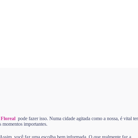
 Floreal
pode fazer isso. Numa cidade agitada como a nossa, é vital ter
nos momentos importantes.
. Assim, você faz uma escolha bem informada. O que realmente faz a