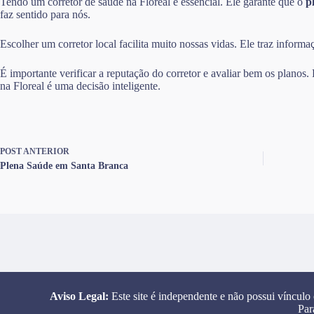
Tendo um corretor de saúde na Floreal é essencial. Ele garante que o
p
faz sentido para nós.
Escolher um corretor local facilita muito nossas vidas. Ele traz infor
É importante verificar a reputação do corretor e avaliar bem os planos
na Floreal é uma decisão inteligente.
POST
ANTERIOR
Plena Saúde em Santa Branca
Aviso Legal:
Este site é independente e não possui vínculo
Par