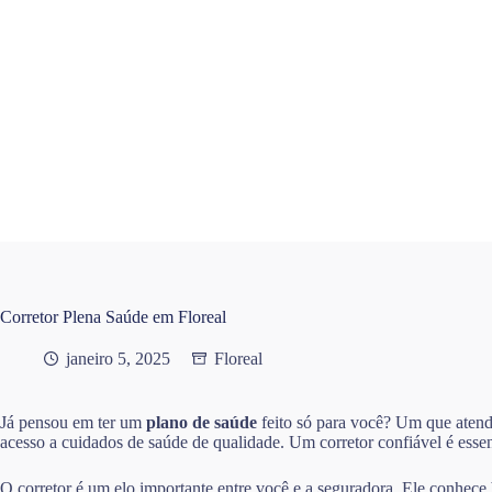
Pular
para
o
conteúdo
Corretor Plena Saúde em Floreal
janeiro 5, 2025
Floreal
Já pensou em ter um
plano de saúde
feito só para você? Um que atend
acesso a cuidados de saúde de qualidade. Um corretor confiável é essen
O corretor é um elo importante entre você e a seguradora. Ele conhece