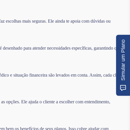
az escolhas mais seguras. Ele ainda te apoia com dúvidas ou
Simular um Plano
 desenhado para atender necessidades específicas, garantindo que os
édico e situação financeira são levados em conta. Assim, cada cliente
as opções. Ele ajuda o cliente a escolher com entendimento,
sem bem os benefícios de seus planos. Isso cobre ajudar com