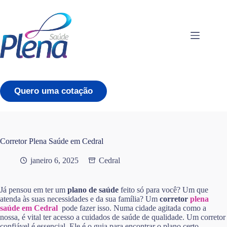
Pular
para
o
conteúdo
Quero uma cotação
Corretor Plena Saúde em Cedral
janeiro 6, 2025
Cedral
Já pensou em ter um
plano de saúde
feito só para você? Um que
atenda às suas necessidades e da sua família? Um
corretor
plena
saúde em Cedral
pode fazer isso. Numa cidade agitada como a
nossa, é vital ter acesso a cuidados de saúde de qualidade. Um corretor
confiável é essencial. Ele é o guia para encontrar o plano certo,