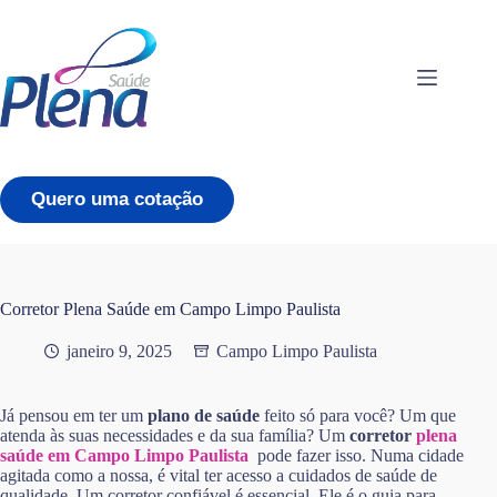
Pular
para
o
conteúdo
Quero uma cotação
Corretor Plena Saúde em Campo Limpo Paulista
janeiro 9, 2025
Campo Limpo Paulista
Já pensou em ter um
plano de saúde
feito só para você? Um que
atenda às suas necessidades e da sua família? Um
corretor
plena
saúde em Campo Limpo Paulista
pode fazer isso. Numa cidade
agitada como a nossa, é vital ter acesso a cuidados de saúde de
qualidade. Um corretor confiável é essencial. Ele é o guia para