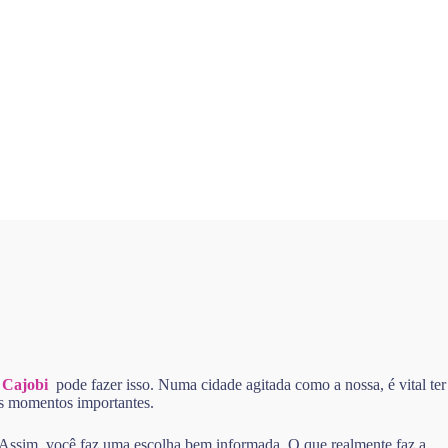
 Cajobi
pode fazer isso. Numa cidade agitada como a nossa, é vital ter
nos momentos importantes.
. Assim, você faz uma escolha bem informada. O que realmente faz a