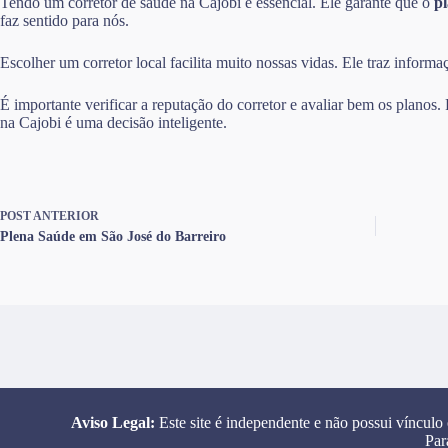
Tendo um corretor de saúde na Cajobi é essencial. Ele garante que o
p
faz sentido para nós.
Escolher um corretor local facilita muito nossas vidas. Ele traz infor
É importante verificar a reputação do corretor e avaliar bem os planos
na Cajobi é uma decisão inteligente.
POST
ANTERIOR
Plena Saúde em São José do Barreiro
Aviso Legal:
Este site é independente e não possui vínculo
Par