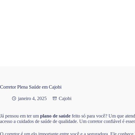
Pular
para
o
conteúdo
Corretor Plena Saúde em Cajobi
janeiro 4, 2025
Cajobi
Já pensou em ter um
plano de saúde
feito só para você? Um que atend
acesso a cuidados de saúde de qualidade. Um corretor confiável é essen
O corretor é um elo importante entre você e a seguradora. Ele conhece