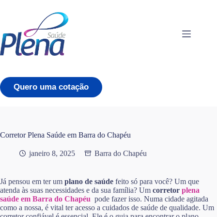
Pular
para
o
conteúdo
Quero uma cotação
Corretor Plena Saúde em Barra do Chapéu
janeiro 8, 2025
Barra do Chapéu
Já pensou em ter um
plano de saúde
feito só para você? Um que
atenda às suas necessidades e da sua família? Um
corretor
plena
saúde em Barra do Chapéu
pode fazer isso. Numa cidade agitada
como a nossa, é vital ter acesso a cuidados de saúde de qualidade. Um
corretor confiável é essencial. Ele é o guia para encontrar o plano