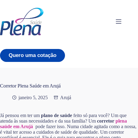
Pular
para
o
conteúdo
Quero uma cotação
Corretor Plena Saúde em Arujá
janeiro 5, 2025
Arujá
Já pensou em ter um
plano de saúde
feito só para você? Um que
atenda às suas necessidades e da sua família? Um
corretor
plena
saúde em Arujá
pode fazer isso. Numa cidade agitada como a nossa,
é vital ter acesso a cuidados de saúde de qualidade. Um corretor
confiável é essencial. Ele é o guia para encontrar o plano certo,