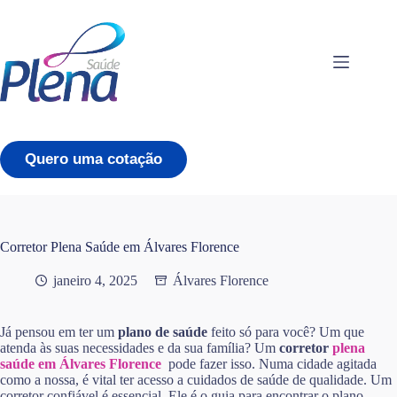
Pular
para
o
conteúdo
Quero uma cotação
Corretor Plena Saúde em Álvares Florence
janeiro 4, 2025
Álvares Florence
Já pensou em ter um
plano de saúde
feito só para você? Um que
atenda às suas necessidades e da sua família? Um
corretor
plena
saúde em Álvares Florence
pode fazer isso. Numa cidade agitada
como a nossa, é vital ter acesso a cuidados de saúde de qualidade. Um
corretor confiável é essencial. Ele é o guia para encontrar o plano